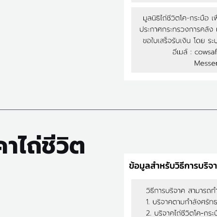
าไถ่ชีวิต