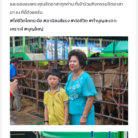
และขอขอบพระคุณจิตอาสาทุกท่าน ที่เข้าร่วมกิจกรรมจิตอาสา
มา ณ ที่นี้ด้วยครับ
#ไถ่ชีวิตโคกระบือ
#อานิสงส์แรง
#ต่อชีวิต
#ทำบุญสะเดาะ
เคราะห์
#บุญใหญ่