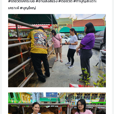
#ไถ่ชีวิตโคกระบือ
#อานิสงส์แรง
#ต่อชีวิต
#ทำบุญสะเดาะ
เคราะห์
#บุญใหญ่