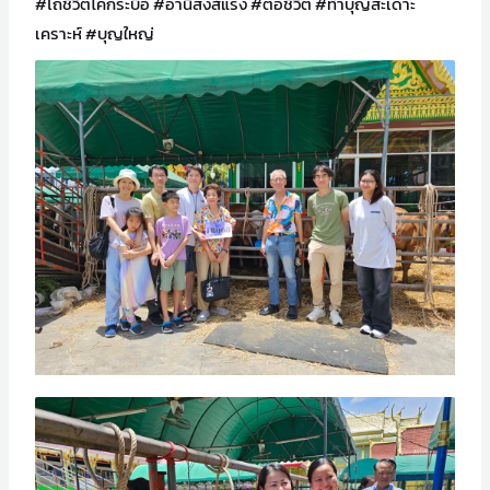
#ไถ่ชีวิตโคกระบือ
#อานิสงส์แรง
#ต่อชีวิต
#ทำบุญสะเดาะ
เคราะห์
#บุญใหญ่