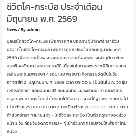
ชีวิตโค-กระบือ ประจำเดือน
มิถุนายน พ.ศ. 2569
News
/ By
admin
มูลนิธิไถ่ชีวิตโค-กระบือ เพื่อการกุศล ขอเชิญผู้มีจิตศรัทธาร่วม
บริจาคไถ่ชีวิตโค-กระบือ เพื่อการกุศล ประจำเดือนมิถุนายน พ.ศ.
2569 เพื่อถวายเป็นพระราชกุศลแด่สมเด็จพระนางเจ้าสุทิดา พัชร
สุธาพิมลลักษณ พระบรมราชินี เนื่องในโอกาสพระราชพิธีมหามงคล
เฉลิมพระชนมพรรษา 4 รอบ (48 พรรษา) กิจกรรมจัดขึ้นในวัน
อาทิตย์ที่ 21 มิถุนายน พ.ศ. 2569 เวลา 09.00 น. เป็นต้นไป ณ วัดลุ่ม
เจริญศรัทธา ซอยจันทน์ 42 ถนนจันทน์ แขวงยานนาวา เขตสาทร
กรุงเทพมหานคร โดยนำไปมอบให้กับเกษตรกรที่มีฐานะยากจนต่อไป
1. โค ตัวละ 25,000.00 บาท 2. กระบือ ตัวละ 28,000.00 บาท 3. ตาม
กำลังศรัทธา *หมายเหตุ – ไถ่ชีวิตโค-กระบือ เป็นตัว กรุณาจองล่วง
หน้า 3 วัน ก่อนวันจัดกิจกรรม – ผู้เข้าร่วมกิจกรรมสวมใส่เสื้อผ้าโทน
สีม่วง …