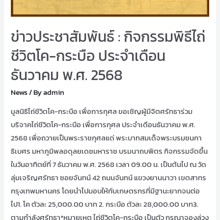
ข่าวประชาสัมพันธ์ : กิจกรรมพิธีไถ่
ชีวิตโค-กระบือ ประจำเดือน
ธันวาคม พ.ศ. 2568
News
/ By
admin
มูลนิธิไถ่ชีวิตโค-กระบือ เพื่อการกุศล ขอเชิญผู้มีจิตศรัทธาร่วม
บริจาคไถ่ชีวิตโค-กระบือ เพื่อการกุศล ประจำเดือนธันวาคม พ.ศ.
2568 เพื่อถวายเป็นพระราชกุศลแด่ พระบาทสมเด็จพระบรมชนกา
ธิเบศร มหาภูมิพลอดุลยเดชมหาราช บรมนาถบพิตร กิจกรรมจัดขึ้น
ในวันอาทิตย์ที่ 7 ธันวาคม พ.ศ. 2568 เวลา 09.00 น. เป็นต้นไป ณ วัด
ลุ่มเจริญศรัทธา ซอยจันทน์ 42 ถนนจันทน์ แขวงยานนาวา เขตสาทร
กรุงเทพมหานคร โดยนำไปมอบให้กับเกษตรกรที่มีฐานะยากจนต่อ
ไป1. โค ตัวละ 25,000.00 บาท 2. กระบือ ตัวละ 28,000.00 บาท3.
ตามกำลังศรัทธา*หมายเหตุ ไถ่ชีวิตโค-กระบือ เป็นตัว กรุณาจองล่วง