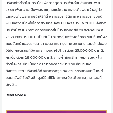
บริจาคไถ่ชีวิตโค-กระบือ เพื่อการกุศล ประจำเดือนสิงหาคม พ.ศ.
2569 เพื่อถวายเป็นพระราชกุศลแด่พระบาทสมเด็จพระเจ้าอยู่หัว
และสมเด็จพระนางเจ้าสิริกิติ์ พระบรมราชินีนาถ พระบรมราชชนนี
พันปีหลวง เนื่องในโอกาสวันเฉลิมพระชนมพรรษา และวันแม่แห่งชาติ
ประจำปี พ.ศ. 2569 กิจกรรมจัดขึ้นในวันอาทิตย์ที่ 23 สิงหาคม พ.ศ.
2569 เวลา 09.00 น. เป็นต้นไป ณ วัดลุ่มเจริญศรัทธา ซอยจันทน์ 42
ถนนจันทน์ แขวงยานนาวา เขตสาทร กรุงเทพมหานคร โดยนำไปมอบ
ให้กับเกษตรกรที่มีฐานะยากจนต่อไป1. โค ตัวละ 25,000.00 บาท 2.
กระบือ ตัวละ 28,000.00 บาท3. ตามกำลังศรัทธา*หมายเหตุ- ไถ่
ชีวิตโค-กระบือ เป็นตัว กรุณาจองล่วงหน้า 3 วัน ก่อนวันจัด
กิจกรรม ร่วมบริจาคได้ที่ ธนาคารกรุงเทพ สาขาตรอกจันทน์บัญชี
ออมทรัพย์ ชื่อบัญชี “มูลนิธิไถ่ชีวิตโค-กระบือ เพื่อการกุศล”เลขที่
บัญชี …
Read More »