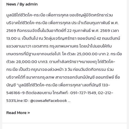
News
/ By
admin
มูลนิธิไถ่ชีวิตโค-กระบือ เพื่อการกุศล ขอเชิญผู้มีจิตศรัทธาร่วม
บริจาคไถ่ชีวิตโค-กระบือ เพื่อการกุศล ประจำเดือนกุมภาพันธ์ พ.ศ.
2569 กิจกรรมจัดขึ้นในวันอาทิตย์ที่ 22 กุมภาพันธ์ พ.ศ. 2569 เวลา
13.00 น. เป็นต้นไป ณ วัดลุ่มเจริญศรัทธา ซอยจันทน์ 42 ถนนจันทน์
แขวงยานนาวา เขตสาทร กรุงเทพมหานคร โดยนำไปมอบให้กับ
เกษตรกรที่มีฐานะยากจนต่อไป1. โค ตัวละ 25,000.00 บาท 2. กระบือ
ตัวละ 28,000.00 บาท3. ตามกำลังศรัทธา*หมายเหตุ ไถ่ชีวิตโค-
กระบือ เป็นตัว กรุณาจองล่วงหน้า 3 วัน ก่อนวันจัดกิจกรรม ร่วม
บริจาคได้ที่ ธนาคารกรุงเทพ สาขาตรอกจันทน์บัญชี ออมทรัพย์ ชื่อ
บัญชี “มูลนิธิไถ่ชีวิตโค-กระบือ เพื่อการกุศล”เลขที่บัญชี 133-
546166-9 ติดต่อสอบถาม โทรศัพท์ : 091-727-1549, 02-212-
5331Line ID : @cowsafeFacebook …
Read More »