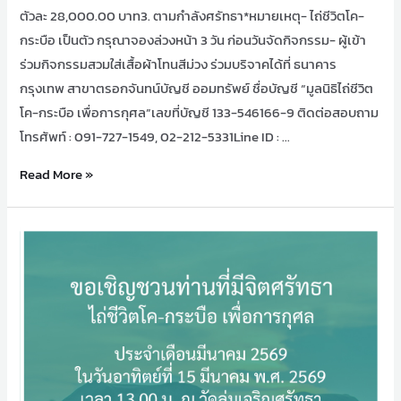
ตัวละ 28,000.00 บาท3. ตามกำลังศรัทธา*หมายเหตุ- ไถ่ชีวิตโค-
กระบือ เป็นตัว กรุณาจองล่วงหน้า 3 วัน ก่อนวันจัดกิจกรรม- ผู้เข้า
ร่วมกิจกรรมสวมใส่เสื้อผ้าโทนสีม่วง ร่วมบริจาคได้ที่ ธนาคาร
กรุงเทพ สาขาตรอกจันทน์บัญชี ออมทรัพย์ ชื่อบัญชี “มูลนิธิไถ่ชีวิต
โค-กระบือ เพื่อการกุศล”เลขที่บัญชี 133-546166-9 ติดต่อสอบถาม
โทรศัพท์ : 091-727-1549, 02-212-5331Line ID : …
Read More »