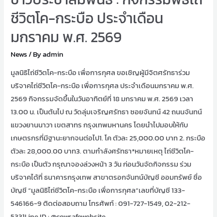
ชีวิตโค-กระบือ ประจำเดือน
มกราคม พ.ศ. 2569
News
/ By
admin
มูลนิธิไถ่ชีวิตโค-กระบือ เพื่อการกุศล ขอเชิญผู้มีจิตศรัทธาร่วม
บริจาคไถ่ชีวิตโค-กระบือ เพื่อการกุศล ประจำเดือนมกราคม พ.ศ.
2569 กิจกรรมจัดขึ้นในวันอาทิตย์ที่ 18 มกราคม พ.ศ. 2569 เวลา
13.00 น. เป็นต้นไป ณ วัดลุ่มเจริญศรัทธา ซอยจันทน์ 42 ถนนจันทน์
แขวงยานนาวา เขตสาทร กรุงเทพมหานคร โดยนำไปมอบให้กับ
เกษตรกรที่มีฐานะยากจนต่อไป1. โค ตัวละ 25,000.00 บาท 2. กระบือ
ตัวละ 28,000.00 บาท3. ตามกำลังศรัทธา*หมายเหตุ ไถ่ชีวิตโค-
กระบือ เป็นตัว กรุณาจองล่วงหน้า 3 วัน ก่อนวันจัดกิจกรรม ร่วม
บริจาคได้ที่ ธนาคารกรุงเทพ สาขาตรอกจันทน์บัญชี ออมทรัพย์ ชื่อ
บัญชี “มูลนิธิไถ่ชีวิตโค-กระบือ เพื่อการกุศล”เลขที่บัญชี 133-
546166-9 ติดต่อสอบถาม โทรศัพท์ : 091-727-1549, 02-212-
5331Line ID : @cowsafewebsite …