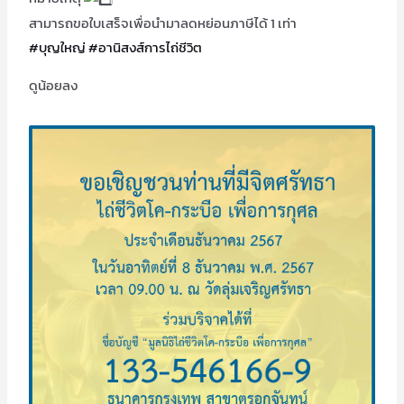
สามารถขอใบเสร็จเพื่อนำมาลดหย่อนภาษีได้ 1 เท่า
#บุญใหญ่
#อานิสงส์การไถ่ชีวิต
ดูน้อยลง