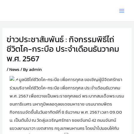
ข่าวประชาสัมพันธ์ : กิจกรรมพิธีไถ่
ชีวิตโค-กระบือ ประจำเดือนธันวาคม
พ.ศ. 2567
/
News
/ By
admin
มูลนิธิไถ่ชีวิตโค-กระบือ เพื่อการกุศล ขอเชิญผู้มีจิตศรัทธา
ร่วมบริจาคไถ่ชีวิตโค-กระบือ เพื่อการกุศล ประจำเดือนธันวาคม
พ.ศ. 2567 เพื่อถวายเป็นพระราชกุศลแด่ พระบาทสมเด็จพระบรม
ชนกาธิเบศร มหาภูมิพลอดุลยเดชมหาราช บรมนาถบพิตร
กิจกรรมจัดขึ้นในวันอาทิตย์ที่ 8 ธันวาคม พ.ศ. 2567 เวลา 09.00
น. เป็นต้นไป ณ วัดลุ่มเจริญศรัทธา ซอยจันทน์ 42 ถนนจันทน์
แขวงยานนาวา เขตสาทร กรุงเทพมหานคร โดยนำไปมอบให้กับ