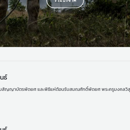
ร่วมบริจาค
นธ์
สัญญาบัตรพัดยศ และพิธีแห่ต้อนรับสมณศักดิ์พัดยศ พระครูมงคลวิสุทธิว
นธ์