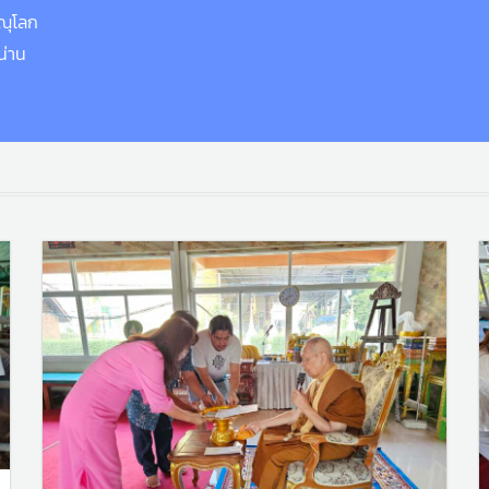
ษณุโลก
น่าน