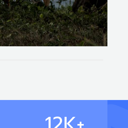
12
K+