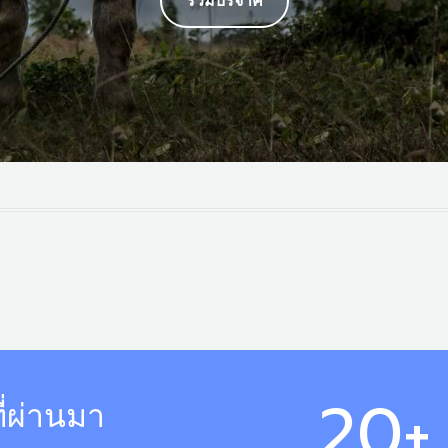
ร่วมบริจาค
20
+
่ผ่านมา